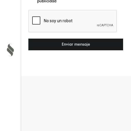
publicidad
ÁREA DE EJERCICIO
TERAPÉUTICO
ÁREA DE LA MUJER
ECOGRAFÍA 5D
Enviar mensaje
SANALIA
CONTACTO