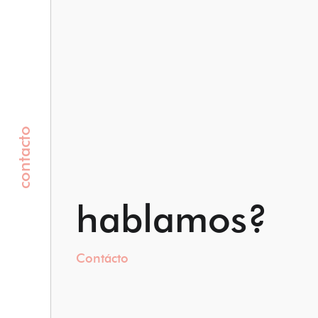
contacto
hablamos?
Contácto